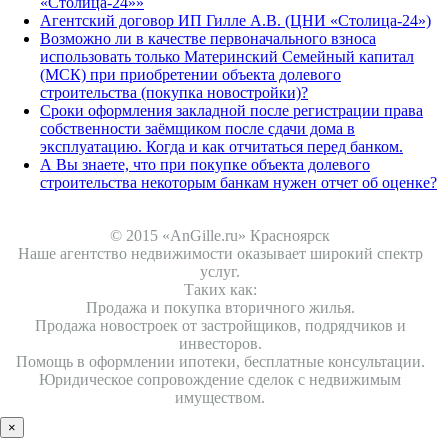
«Столица-24»»
Агентский договор ИП Гилле А.В. (ЦНИ «Столица-24»)
Возможно ли в качестве первоначального взноса
использовать только Материнский Семейный капитал
(МСК) при приобретении объекта долевого
строительства (покупка новостройки)?
Сроки оформления закладной после регистрации права
собственности заёмщиком после сдачи дома в
эксплуатацию. Когда и как отчитаться перед банком.
А Вы знаете, что при покупке объекта долевого
строительства некоторым банкам нужен отчет об оценке?
© 2015 «AnGille.ru» Красноярск
Наше агентство недвижимости оказывает широкий спектр
услуг.
Таких как:
Продажа и покупка вторичного жилья.
Продажа новостроек от застройщиков, подрядчиков и
инвесторов.
Помощь в оформлении ипотеки, бесплатные консультации.
Юридическое сопровождение сделок с недвижимым
имуществом.
×