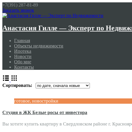
+7(391)
287-81-89
Заказать звонок
Анастасия Гилле — Эксперт по Недви
Главная
Объекты недвижимости
Ипотека
Новости
Обо мне
Контакты
Сортировать:
готовое, новостройки
Студия в ЖК Белые росы от инвестора
Вы хотите купить квартиру в Свердловском районе г. Красно